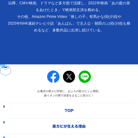
以降、CMや映画、ドラマなど多方面で活躍し、2022年映画「あの庭の扉
をあけたとき」で映画初主演を務める。
その他、Amazon Prime Video「推しの子」有馬かな(幼少)役や
2025年NHK連続テレビ小説「あんぱん」で主人公・朝田のぶ(幼少)役も務
めるなど、多数作品に出演し続けている。
PAGE TOP
お風呂の黒カビ対策に、おふろの防カビくん煙剤。
銀イオンの煙で浴室をまるごと防カビ！
T