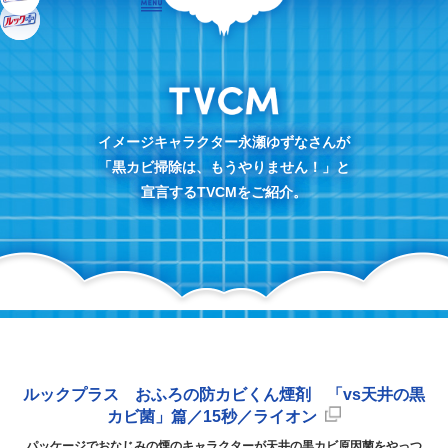
MENU
TVCM
イメージキャラクター永瀬ゆずなさんが
「黒カビ掃除は、もうやりません！」と
宣言するTVCMをご紹介。
ルックプラス おふろの防カビくん煙剤
「vs天井の黒
カビ菌」篇／15秒／ライオン
パッケージでおなじみの煙のキャラクターが天井の黒カビ原因菌をやっつ